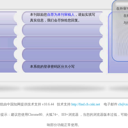
在外审
本刊鼓励您
自荐为本刊审稿人
，请如实填写
在
真实信息，我们会尽快给您回复。
与
本系统的登录密码区分大小写
统由中国知网提供技术支持
v10.6.44
技术支持:
http://find.cb.cnki.net
电子邮件:
cb@cnk
提示：建议您使用Chrome80、火狐74+、IE9+浏览器 ，当您的浏览器版本过低，可
响部分功能正常使用。